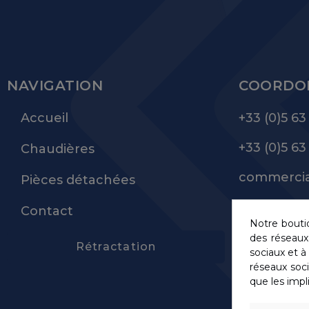
NAVIGATION
COORDO
Accueil
+33 (0)5 63
+33 (0)5 63
Chaudières
commercia
Pièces détachées
Contact
Notre boutiq
des réseaux 
Rétractation
sociaux et à 
réseaux soci
que les impl