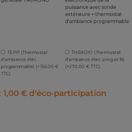
générale TRI/MONO
électronique de la
puissance avec sonde
extérieure + thermostat
d'ambiance programmable
TEPP (Thermostat
THRADIO (Thermostat
d'ambiance élec.
d'ambiance élec. prog.ss fil)
programmable) (+
156,00 €
(+
270,00 € TTC
)
TTC
)
 1,00 € d'éco-participation