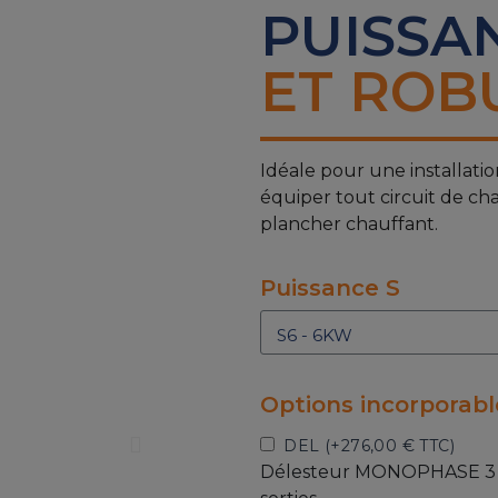
PUISSA
ET ROB
Idéale pour une installati
équiper tout circuit de ch
plancher chauffant.
Puissance S
Options incorporabl
DEL (+
276,00 € TTC
)
Délesteur MONOPHASE 3