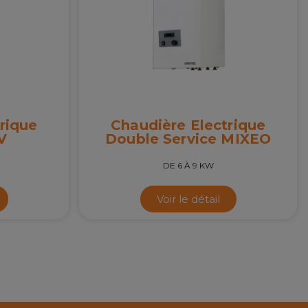
rique
Chaudière Electrique
V
Double Service MIXEO
DE 6 À 9 KW
Voir le détail