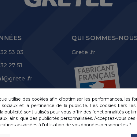
NNÉES
QUI SOMMES-NOUS
 32 53 03
Gretel.fr
 32 27 51
l@gretel.fr
ue utilise des cookies afin d'optimiser les performances, les fo
sociaux et la pertinence de la publicité. Les cookies tiers lié
la publicité sont utilisés pour vous offrir des fonctionnalités opti
aux, ainsi que des publicités personnalisées. Acceptez-vous ces 
ications associées à l'utilisation de vos données personnelles ?