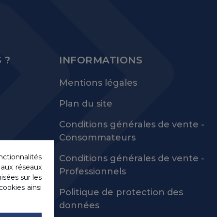
 ?
INFORMATIONS
Mentions légales
Plan du site
Conditions générales de vente -
Consommateurs
nctionnalités
Conditions générales de vente -
s aux réseaux
Professionnels
misées sur les
cookies ainsi
Politique de protection des
données